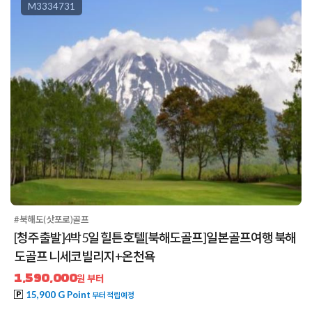
M3334731
#북해도(삿포로)골프
[청주출발]4박5일 힐튼호텔[북해도골프]일본골프여행 북해
도골프 니세코빌리지+온천욕
1,590,000
원 부터
15,900 G Point
부터 적립예정