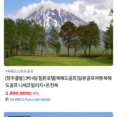
#북해도(삿포로)골프
[청주출발] 3박4일 힐튼호텔[북해도골프]일본골프여행 북해
도골프 니세코빌리지+온천욕
1,490,000
원 부터
14,900 G Point
부터 적립예정