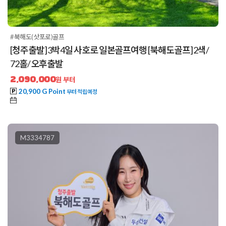
#북해도(삿포로)골프
[청주출발] 3박4일 사호로 일본골프여행 [북해도골프] 2색/
72홀/ 오후출발
2,090,000
원 부터
20,900 G Point
부터 적립예정
M3334787