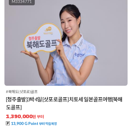
M3334771
#북해도(삿포로)골프
[청주출발]3박4일 [삿포로골프] 치토세 일본골프여행[북해
도골프]
1,390,000
원 부터
13,900 G Point
부터 적립예정