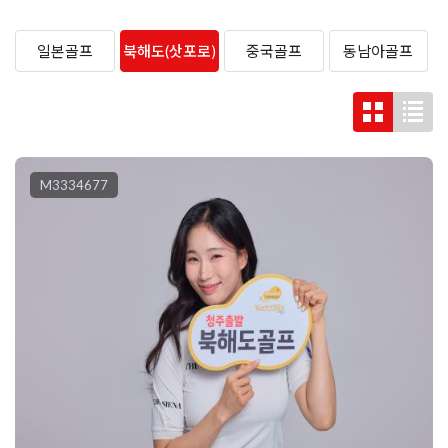
일본골프
북해도(삿포로)
중국골프
동남아골프
골프
M3334677