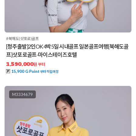
#북해도(삿포로)골프
[청주출발]2인OK 4박5일 시내골프 일본골프여행[북해도골
프]삿포로골프-마이스테이즈호텔
1,590,000
원 부터
15,900 G Point
부터 적립예정
M3334679