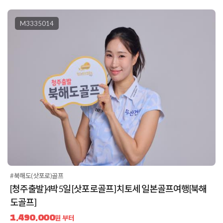
M3335014
#북해도(삿포로)골프
[청주출발]4박5일 [삿포로골프] 치토세 일본골프여행[북해
도골프]
1,490,000
원 부터