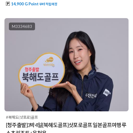
14,900 G Point
부터 적립예정
M3334683
#북해도(삿포로)골프
[청주출발]3박4일[북해도골프]삿포로골프 일본골프여행 루
스츠리조트+온천욕