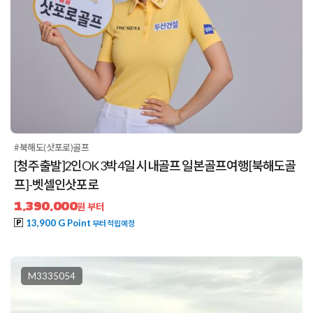
#북해도(삿포로)골프
[청주출발]2인OK 3박4일 시내골프 일본골프여행[북해도골
프]-벳셀인삿포로
1,390,000
원 부터
13,900 G Point
부터 적립예정
M3335054