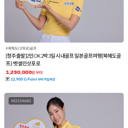
#북해도(삿포로)골프
[청주출발]2인OK 2박3일 시내골프 일본골프여행[북해도골
프]-벳셀인삿포로
1,290,000
원 부터
12,900 G Point
부터 적립예정
M3334680