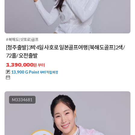
#북해도(삿포로)골프
[청주출발] 3박4일 사호로 일본골프여행 [북해도골프] 2색/
72홀/ 오전출발
1,390,000
원 부터
13,900 G Point
부터 적립예정
M3334681