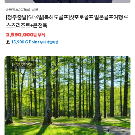
#북해도(삿포로)골프
[청주출발]5박6일[북해도골프]삿포로골프 일본골프여행 루
스츠리조트+온천욕
1,590,000
원 부터
15,900 G Point
부터 적립예정
M3335058