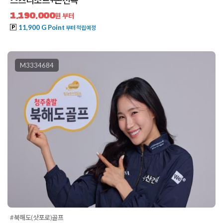
1,190,000
원 부터
11,900 G Point
부터 적립예정
M3334684
#북해도(삿포로)골프