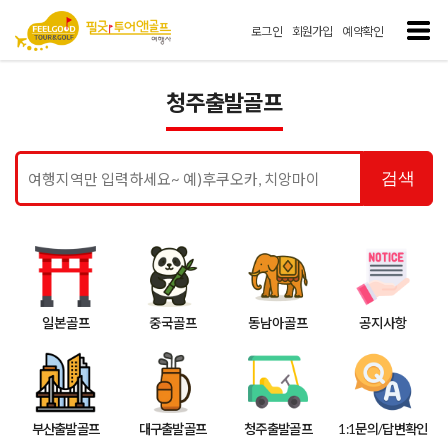
로그인
회원가입
예약확인
청주출발골프
검색
일본골프
중국골프
동남아골프
공지사항
부산출발골프
대구출발골프
청주출발골프
1:1문의/답변확인