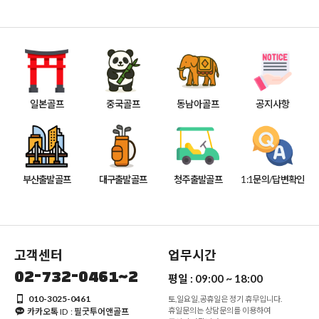
일본골프
중국골프
동남아골프
공지사항
부산출발골프
대구출발골프
청주출발골프
1:1문의/답변확인
고객센터
업무시간
02-732-0461~2
평일 :
09:00 ~ 18:00
010-3025-0461
토,일요일,공휴일은 정기 휴무입니다.
휴일문의는 상담문의를 이용하여
카카오톡 ID : 필굿투어앤골프