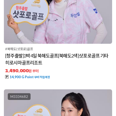
#북해도(삿포로)골프
[청주출발]3박4일 북해도골프[북해도2색]삿포로골프 기타
히로시마골프리조트
1,490,000
원 부터
14,900 G Point
부터 적립예정
M3334682