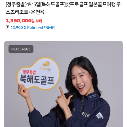
[청주출발]4박5일[북해도골프]삿포로골프 일본골프여행 루
스츠리조트+온천욕
1,390,000
원 부터
13,900 G Point
부터 적립예정
M3334686