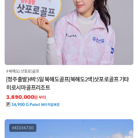
#북해도(삿포로)골프
[청주출발]4박5일 북해도골프[북해도2색]삿포로골프 기타
히로시마골프리조트
1,690,000
원 부터
16,900 G Point
부터 적립예정
M3334730