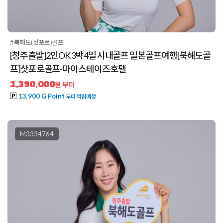
#북해도(삿포로)골프
[청주출발]2인OK 3박4일 시내골프 일본골프여행[북해도골
프]삿포로골프-마이스테이즈호텔
1,390,000
원 부터
13,900 G Point
부터 적립예정
M3334764