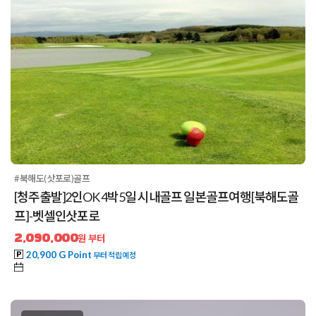
#북해도(삿포로)골프
[청주출발]2인OK 4박5일 시내골프 일본골프여행[북해도골
프]-벳셀인삿포로
2,090,000
원 부터
20,900 G Point
부터 적립예정