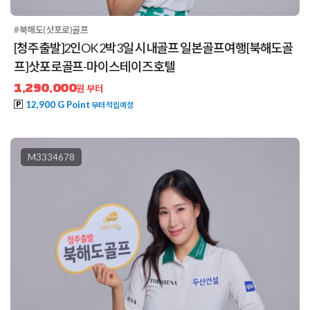
#북해도(삿포로)골프
[청주출발]2인OK 2박3일 시내골프 일본골프여행[북해도골
프]삿포로골프-마이스테이즈호텔
1,290,000
원 부터
12,900 G Point
부터 적립예정
M3334678