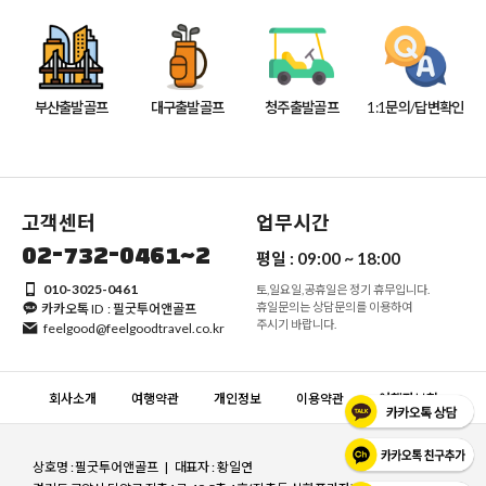
부산출발골프
대구출발골프
청주출발골프
1:1문의/답변확인
고객센터
업무시간
02-732-0461~2
평일 :
09:00 ~ 18:00
010-3025-0461
토,일요일,공휴일은 정기 휴무입니다.
휴일문의는 상담문의를 이용하여
카카오톡 ID : 필굿투어앤골프
주시기 바랍니다.
feelgood@feelgoodtravel.co.kr
회사소개
여행약관
개인정보
이용약관
여행자보험
상호명 : 필굿투어앤골프 | 대표자 : 황일연