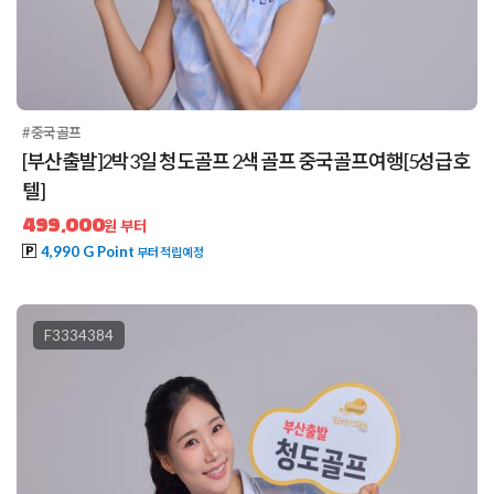
#중국골프
[부산출발]2박3일 청도골프 2색 골프 중국골프여행[5성급호
텔]
499,000
원 부터
4,990 G Point
부터 적립예정
F3334384