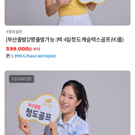
#중국골프
[부산출발]2명출발가능 3박 4일 청도 캐슬렉스골프 (90홀)
599,000
원 부터
5,990 G Point
부터 적립예정
F3334720