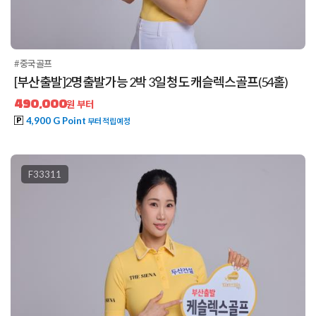
#중국골프
[부산출발]2명출발가능 2박 3일 청도 캐슬렉스골프(54홀)
490,000
원 부터
4,900 G Point
부터 적립예정
F33311