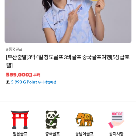
#중국골프
[부산출발]3박4일 청도골프 3색 골프 중국골프여행[5성급호
텔]
599,000
원 부터
5,990 G Point
부터 적립예정
일본골프
중국골프
동남아골프
공지사항