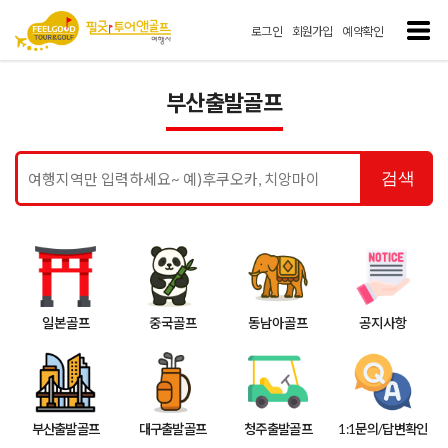
로그인
회원가입
예약확인
부산출발골프
검색
일본골프
중국골프
동남아골프
공지사항
부산출발골프
대구출발골프
청주출발골프
1:1문의/답변확인