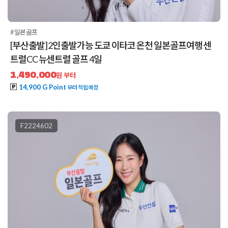
#일본골프
[부산출발] 2인출발가능 도쿄 이타코 온천 일본골프여행 센
트럴CC 뉴센트럴 골프 4일
1,490,000
원 부터
14,900 G Point
부터 적립예정
F2224602