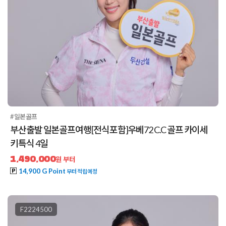
#일본골프
부산출발 일본골프여행[전식포함]우베72 C.C 골프 카이세
키특식 4일
1,490,000
원 부터
14,900 G Point
부터 적립예정
F2224500