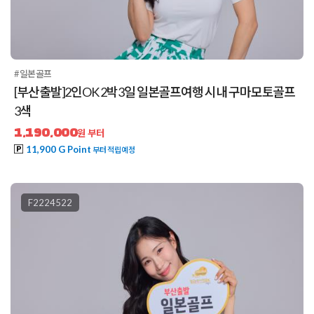
#일본골프
[부산출발]2인OK 2박3일 일본골프여행 시내 구마모토골프
3색
1,190,000
원 부터
11,900 G Point
부터 적립예정
F2224522