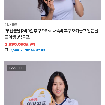
#일본골프
[부산출발]2박3일 후쿠오카시내숙박 후쿠오카골프 일본골
프여행 3색골프
1,390,000
원 부터
13,900 G Point
부터 적립예정
F2224441