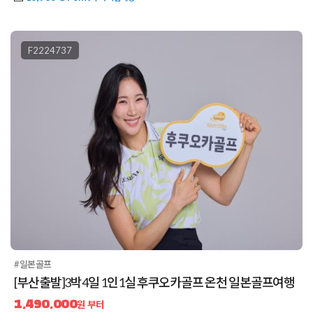
F2224737
#일본골프
[부산출발]3박4일 1인1실 후쿠오카골프 온천 일본골프여행
1,490,000
원 부터