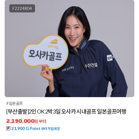
F2224804
#일본골프
[부산출발]2인 OK 2박3일 오사카 시내골프 일본골프여행
2,190,000
원 부터
21,900 G Point
부터 적립예정