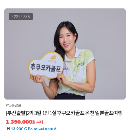
F2224736
#일본골프
[부산출발]2박3일 1인1실 후쿠오카골프 온천 일본골프여행
1,390,000
원 부터
13,900 G Point
부터 적립예정