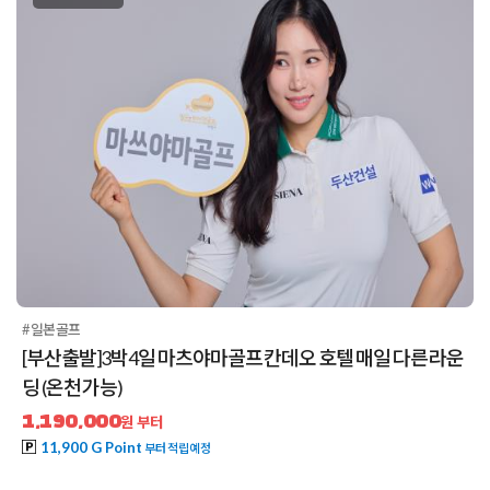
#일본골프
[부산출발]3박4일 마츠야마골프 칸데오 호텔 매일 다른 라운
딩 (온천 가능)
1,190,000
원 부터
11,900 G Point
부터 적립예정