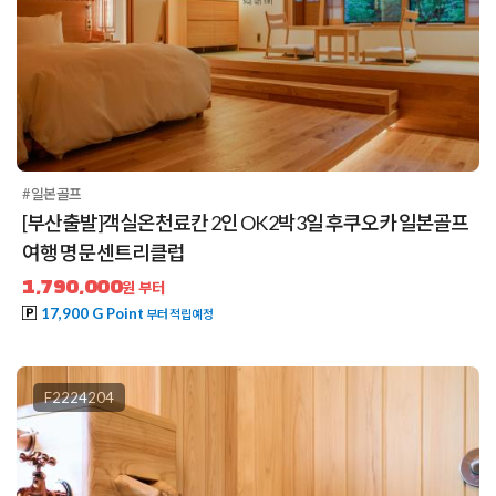
#일본골프
[부산출발]객실온천료칸 2인 OK 2박3일 후쿠오카 일본골프
여행 명문 센트리클럽
1,790,000
원 부터
17,900 G Point
부터 적립예정
F2224204