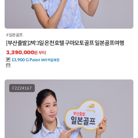
#일본골프
[부산출발]2박3일 온천호텔 구마모토골프 일본골프여행
1,390,000
원 부터
13,900 G Point
부터 적립예정
F2224167