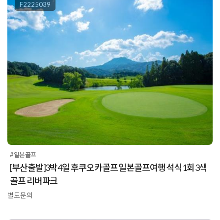
F2225039
#일본골프
[부산출발]3박4일 후쿠오카골프 일본골프여행 석식1회 3색
골프 리버파크
별도문의