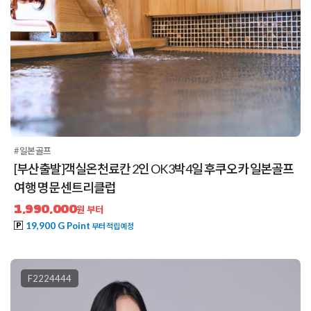
#일본골프
[부산출발]객실온천료칸 2인 OK 3박4일 후쿠오카 일본골프
여행 명문 센트리클럽
1,990,000
원 부터
19,900 G Point
부터 적립예정
F2224444