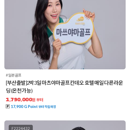
#일본골프
[부산출발]2박3일 마츠야마골프 칸데오 호텔 매일 다른 라운
딩 (온천 가능)
1,790,000
원 부터
17,900 G Point
부터 적립예정
F2224432