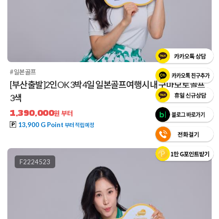
#일본골프
[부산출발]2인OK 3박4일 일본골프여행시내 구마모토골프
3색
1,390,000
원 부터
13,900 G Point
부터 적립예정
F2224523