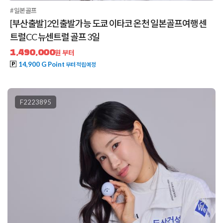
#일본골프
[부산출발] 2인출발가능 도쿄 이타코 온천 일본골프여행 센
트럴CC 뉴센트럴 골프 3일
1,490,000
원 부터
14,900 G Point
부터 적립예정
F2223895