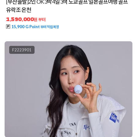
[부산출발]2인 OK 3박4일 3색 도쿄골프 일본골프여행 골프
유락조 온천
1,590,000
원 부터
15,900 G Point
부터 적립예정
F2223901