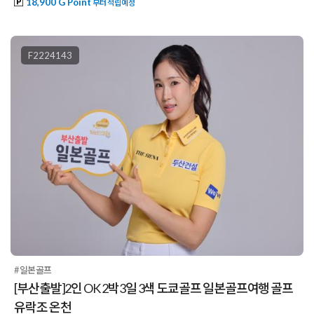
18,900 G Point
부터 적립예정
F2224143
#일본골프
[부산출발]2인 OK 2박3일 3색 도쿄골프 일본골프여행 골프
유락조 온천