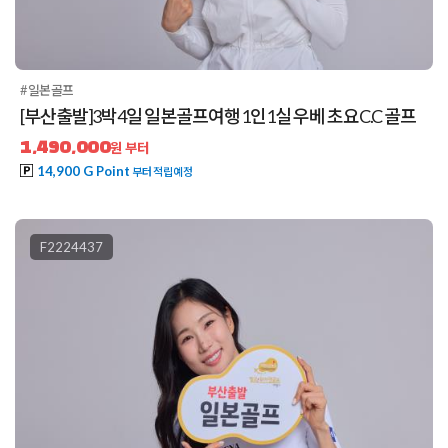
#일본골프
[부산출발]3박4일 일본골프여행 1인1실 우베 초요C.C 골프
1,490,000
원 부터
14,900 G Point
부터 적립예정
F2224437