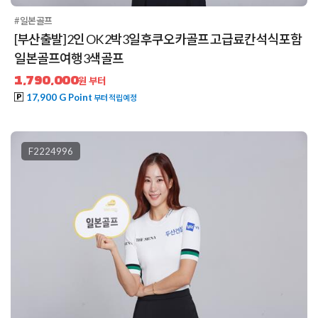
#일본골프
[부산출발] 2인 OK 2박3일 후쿠오카골프 고급료칸 석식포함
일본골프여행 3색골프
1,790,000
원 부터
17,900 G Point
부터 적립예정
F2224996