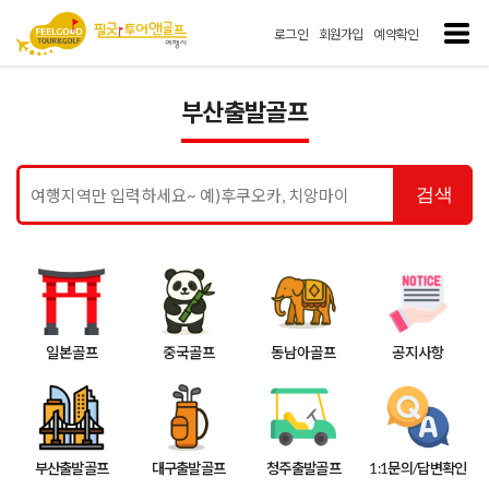
로그인
회원가입
예약확인
부산출발골프
검색
일본골프
중국골프
동남아골프
공지사항
부산출발골프
대구출발골프
청주출발골프
1:1문의/답변확인