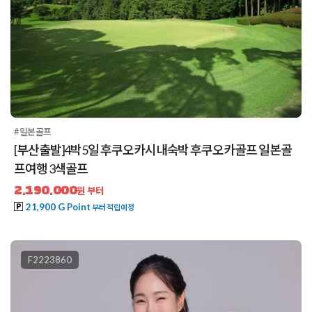
#일본골프
[부산출발]4박5일 후쿠오카시내숙박 후쿠오카골프 일본골
프여행 3색골프
2,190,000
원 부터
21,900 G Point
부터 적립예정
F2223860