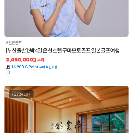
#일본골프
[부산출발]3박4일 온천호텔 구마모토골프 일본골프여행
1,490,000
원 부터
14,900 G Point
부터 적립예정
F2224187