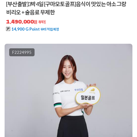
[부산출발]3박4일 [구마모토골프]음식이 맛있는 아소 그랑
비리오 + 술음료 무제한
1,490,000
원 부터
14,900 G Point
부터 적립예정
F2224995