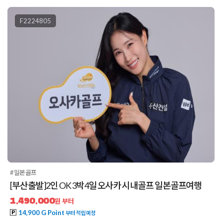
F2224805
#일본골프
[부산출발]2인 OK 3박4일 오사카 시내골프 일본골프여행
1,490,000
원 부터
14,900 G Point
부터 적립예정