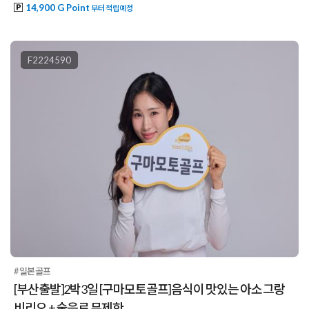
14,900 G Point
부터 적립예정
F2224590
#일본골프
[부산출발]2박3일 [구마모토골프]음식이 맛있는 아소 그랑
비리오 + 술음료 무제한