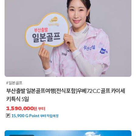
#일본골프
부산출발 일본골프여행[전식포함]우베72 C.C 골프 카이세
키특식 5일
1,590,000
원 부터
15,900 G Point
부터 적립예정