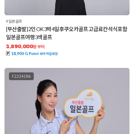
#일본골프
[부산출발] 2인 OK 3박4일 후쿠오카골프 고급료칸 석식포함
일본골프여행 3색골프
1,890,000
원 부터
18,900 G Point
부터 적립예정
F2224186