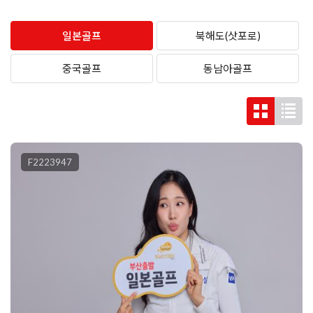
일본골프
북해도(삿포로)
중국골프
동남아골프
F2223947