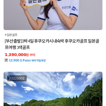
#일본골프
[부산출발]3박4일 후쿠오카시내숙박 후쿠오카골프 일본골
프여행 3색골프
1,390,000
원 부터
13,900 G Point
부터 적립예정
F2225002