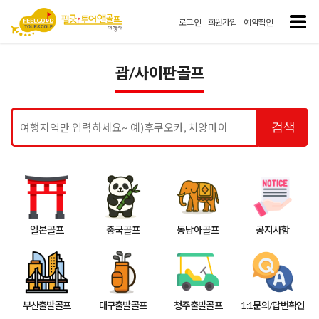
로그인
회원가입
예약확인
괌/사이판골프
검색
일본골프
중국골프
동남아골프
공지사항
부산출발골프
대구출발골프
청주출발골프
1:1문의/답변확인