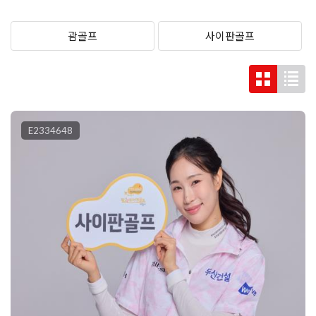
괌골프
사이판골프
E2334648