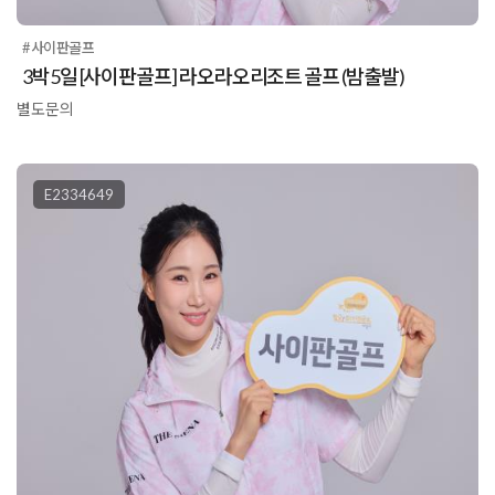
#사이판골프
3박5일 [사이판골프] 라오라오리조트 골프 (밤출발)
별도문의
E2334649