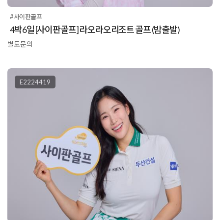
#사이판골프
4박6일 [사이판골프] 라오라오리조트 골프 (밤출발)
별도문의
E2224419