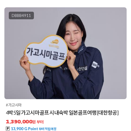
DBBB4911
#가고시마
4박5일 가고시마골프 시내숙박 일본골프여행 [대한항공]
1,390,000
원 부터
13,900 G Point
부터 적립예정