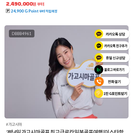
2,490,000
원 부터
24,900 G Point
부터 적립예정
DBBB4961
#가고시마
3박4일 가고시마골프 최고급료칸 일본골프여행 [이스타항