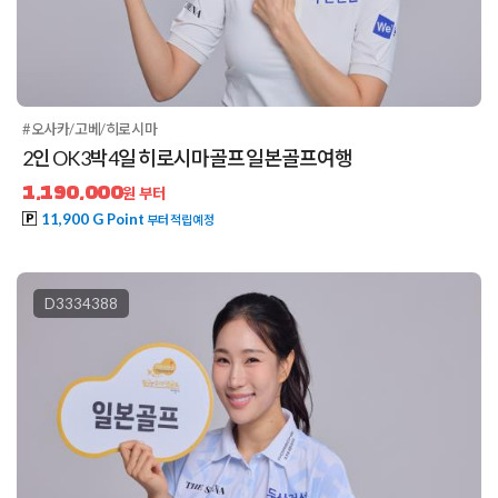
#오사카/고베/히로시마
2인 OK 3박4일 히로시마골프 일본골프여행
1,190,000
원 부터
11,900 G Point
부터 적립예정
D3334388