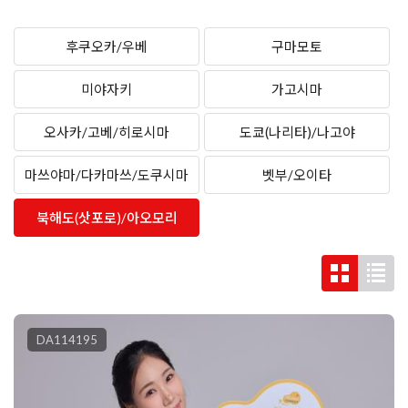
후쿠오카/우베
구마모토
미야자키
가고시마
오사카/고베/히로시마
도쿄(나리타)/나고야
마쓰야마/다카마쓰/도쿠시마
벳부/오이타
북해도(삿포로)/아오모리
DA114195