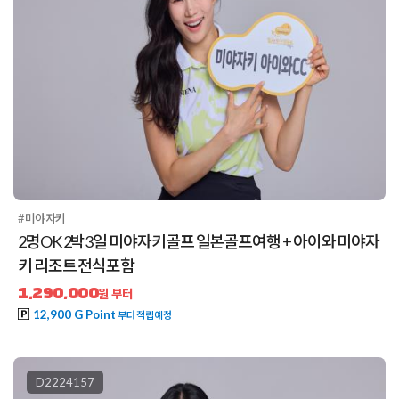
#미야자키
2명OK 2박3일 미야자키골프 일본골프여행 + 아이와 미야자
키 리조트 전식포함
1,290,000
원 부터
12,900 G Point
부터 적립예정
D2224157