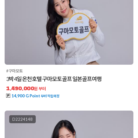
#구마모토
3박4일 온천호텔 구마모토골프 일본골프여행
1,490,000
원 부터
14,900 G Point
부터 적립예정
D2224148