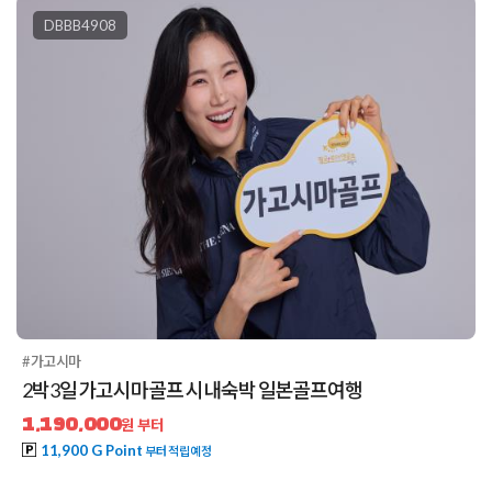
DBBB4908
#가고시마
2박3일 가고시마골프 시내숙박 일본골프여행
1,190,000
원 부터
11,900 G Point
부터 적립예정