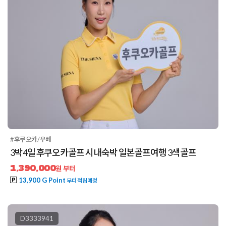
#후쿠오카/우베
3박4일 후쿠오카골프 시내숙박 일본골프여행 3색골프
1,390,000
원 부터
13,900 G Point
부터 적립예정
D3333941