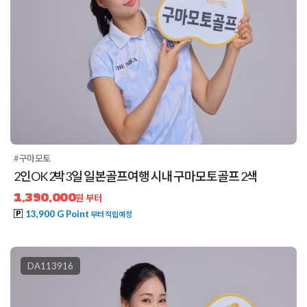
#구마모토
2인OK 2박3일 일본골프여행 시내 구마모토골프 2색
1,390,000
원 부터
13,900 G Point
부터 적립예정
DA113916