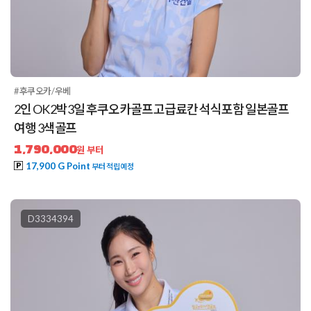
#후쿠오카/우베
2인 OK 2박3일 후쿠오카골프 고급료칸 석식포함 일본골프
여행 3색골프
1,790,000
원 부터
17,900 G Point
부터 적립예정
D3334394