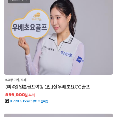
D3333939
#후쿠오카/우베
3박4일 일본골프여행 1인1실 우베 초요C.C 골프
899,000
원 부터
8,990 G Point
부터 적립예정