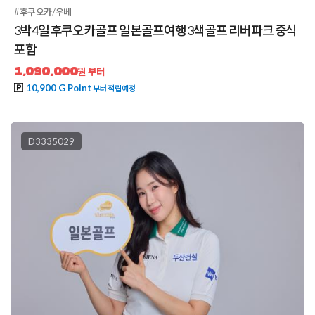
#후쿠오카/우베
3박4일 후쿠오카골프 일본골프여행 3색골프 리버파크 중식
포함
1,090,000
원 부터
10,900 G Point
부터 적립예정
D3335029