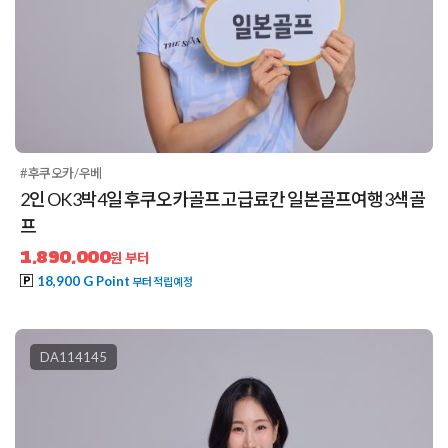
#후쿠오카/우베
2인 OK 3박4일 후쿠오카골프 고급료칸 일본골프여행 3색골
프
1,890,000
원 부터
18,900 G Point
부터 적립예정
DA114145