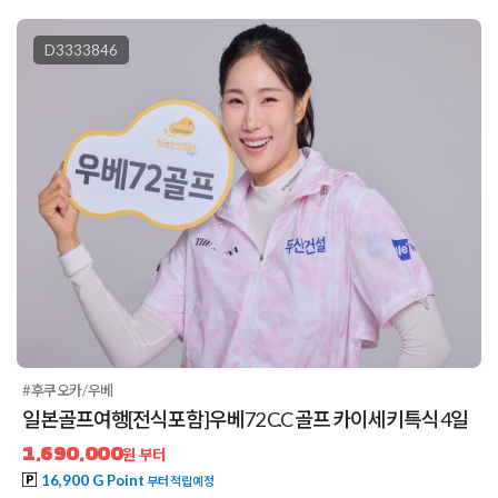
D3333846
#후쿠오카/우베
일본골프여행[전식포함]우베72 C.C 골프 카이세키특식 4일
1,690,000
원 부터
16,900 G Point
부터 적립예정