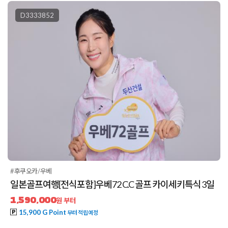
D3333852
#후쿠오카/우베
일본골프여행[전식포함]우베72 C.C 골프 카이세키특식 3일
1,590,000
원 부터
15,900 G Point
부터 적립예정