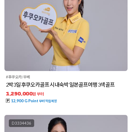
#후쿠오카/우베
2박3일 후쿠오카골프 시내숙박 일본골프여행 3색골프
1,290,000
원 부터
12,900 G Point
부터 적립예정
D3334436