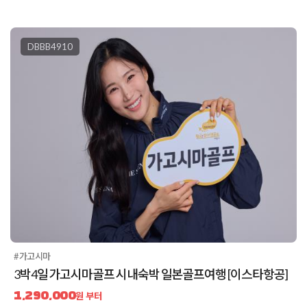
DBBB4910
#가고시마
3박4일 가고시마골프 시내숙박 일본골프여행 [이스타항공]
1,290,000
원 부터