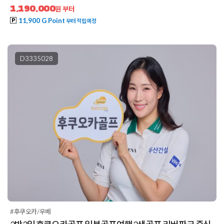
1,190,000
원 부터
11,900 G Point
부터 적립예정
D3335028
#후쿠오카/우베