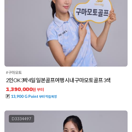
#구마모토
2인OK 3박4일 일본골프여행 시내 구마모토골프 3색
1,390,000
원 부터
13,900 G Point
부터 적립예정
D3334497