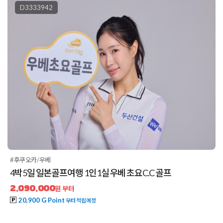
D3333942
#후쿠오카/우베
4박5일 일본골프여행 1인1실 우베 초요C.C 골프
2,090,000
원 부터
20,900 G Point
부터 적립예정