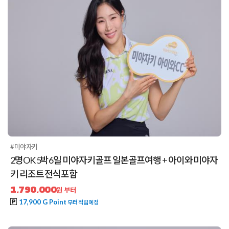
#미야자키
2명OK 5박6일 미야자키골프 일본골프여행 + 아이와 미야자
키 리조트 전식포함
1,790,000
원 부터
17,900 G Point
부터 적립예정