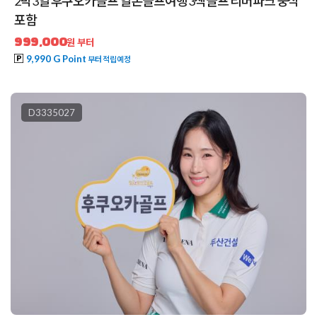
2박3일 후쿠오카골프 일본골프여행 3색골프 리버파크 중식
포함
999,000
원 부터
9,990 G Point
부터 적립예정
D3335027