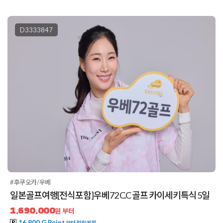
D3333847
#후쿠오카/우베
일본골프여행[전식포함]우베72 C.C 골프 카이세키특식 5일
1,690,000
원 부터
16,900 G Point
부터 적립예정