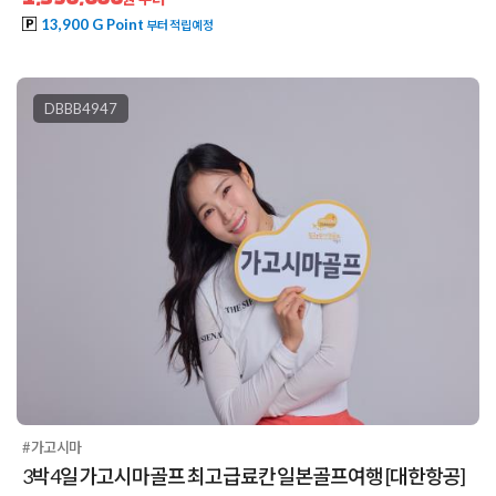
13,900 G Point
부터 적립예정
DBBB4947
#가고시마
3박4일 가고시마골프 최고급료칸 일본골프여행 [대한항공]