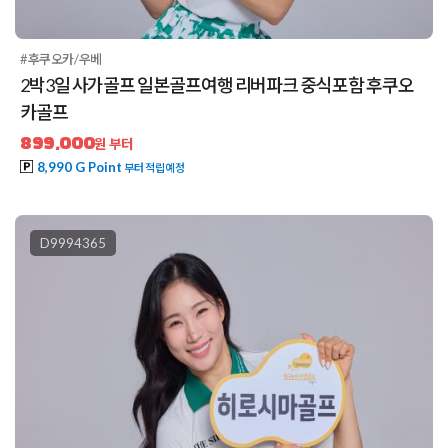
#후쿠오카/우베
2박3일 사가골프 일본골프여행 리버파크 중식포함 후쿠오
카골프
899,000
원 부터
8,990 G Point
부터 적립예정
D9994365