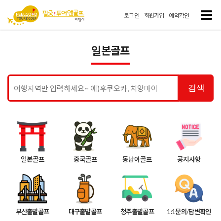
로그인
회원가입
예약확인
일본골프
검색
일본골프
중국골프
동남아골프
공지사항
부산출발골프
대구출발골프
청주출발골프
1:1문의/답변확인