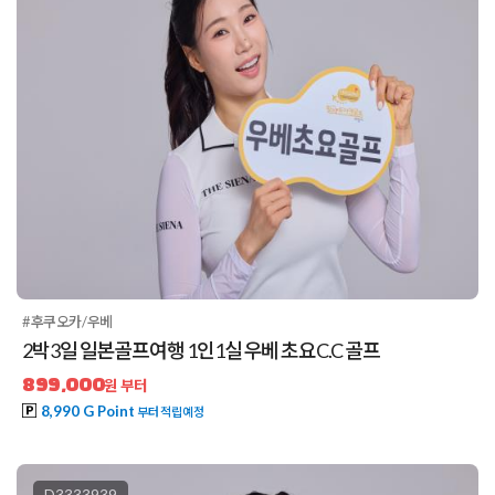
#후쿠오카/우베
2박3일 일본골프여행 1인1실 우베 초요C.C 골프
899,000
원 부터
8,990 G Point
부터 적립예정