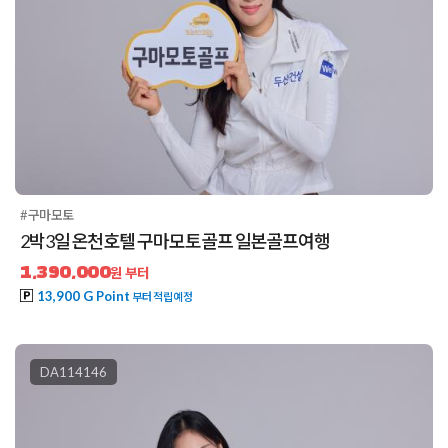
#구마모토
2박3일 온천호텔 구마모토골프 일본골프여행
1,390,000
원 부터
13,900 G Point
부터 적립예정
DA114146