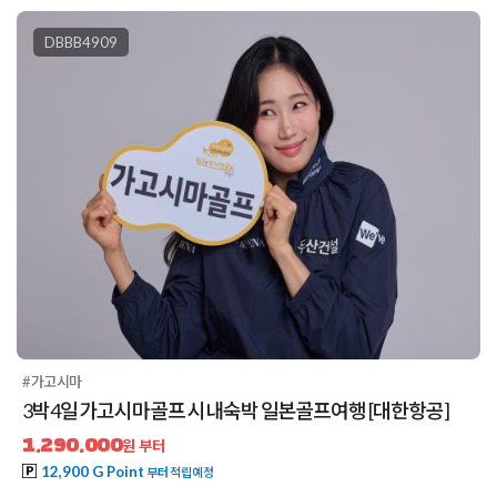
DBBB4909
#가고시마
3박4일 가고시마골프 시내숙박 일본골프여행 [대한항공]
1,290,000
원 부터
12,900 G Point
부터 적립예정