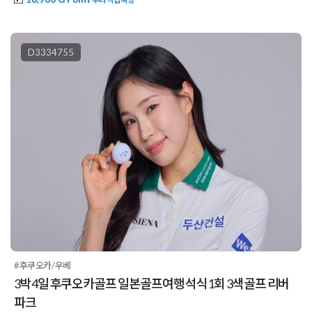
D3334755
#후쿠오카/우베
3박4일 후쿠오카골프 일본골프여행 석식1회 3색골프 리버
파크