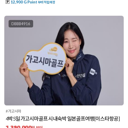
12,900 G Point
부터 적립예정
DBBB4916
#가고시마
4박5일 가고시마골프 시내숙박 일본골프여행[이스타항공]
1,390,000
원 부터