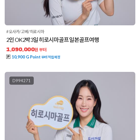
#오사카/고베/히로시마
2인 OK 2박3일 히로시마골프 일본골프여행
1,090,000
원 부터
10,900 G Point
부터 적립예정
D994271