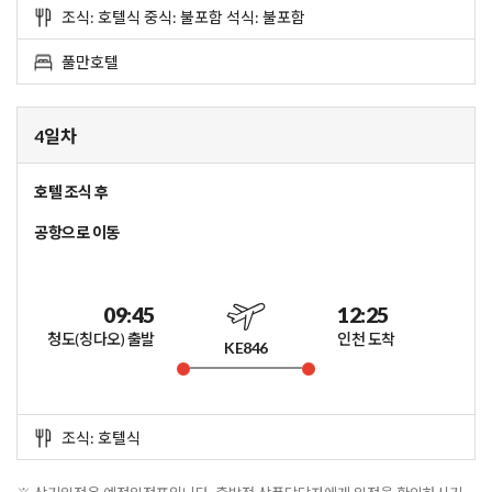
조식: 호텔식 중식: 불포함 석식: 불포함
풀만호텔
4일차
호텔 조식 후
공항으로 이동
09:45
12:25
청도(칭다오) 출발
인천 도착
KE846
조식: 호텔식