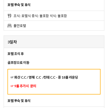
호텔 투숙 및 휴식
조식: 호텔식 중식: 불포함 석식: 불포함
풀만호텔
3일차
호텔 조식 후
골프장으로 이동
☞ 화산 C.C / 영해
C.C
/천태 C.C - 중 18홀 라운딩
☞ 9홀 추가시 문의
호텔 투숙 및 휴식