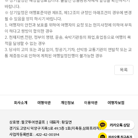
※ 상기일정은 예정일정표입니다. 출발전 상품담당자에게 일정을 확인하시기
바랍니다.
※ 상기일정은 여행표준약관 제8조, 제12조의 규정인 아래조건의 경우에 변경
될 수 있음을 양지 하시기 바랍니다.
1. 여행자의 안전과 보호를 위하여 여행자의 요청 또는 현지사정에 의하여 부득
이 하다고 쌍방이 합의한 경우
2. 천재지변,전란, 정부의 명령, 운송, 숙박기관등의 파업,휴업등으로 여행의 목
적을 달성할 수 없는 경우
3. 당사의 고의 또는 과실 없이, 항공기,기차, 선박등 교통기관의 연발착 또는 교
통 체증등으로 인하여 계획된 여행일정진행이 불가능한 경우
목록
회사소개
여행약관
개인정보
이용약관
여행자보험
상호명 : 필굿투어앤골프 | 대표자 : 황일연
경기도 고양시 덕양구 지축1로 49,5층 1호(지축동,삼화프라자)
사업자등록번호 : .422-42-00194