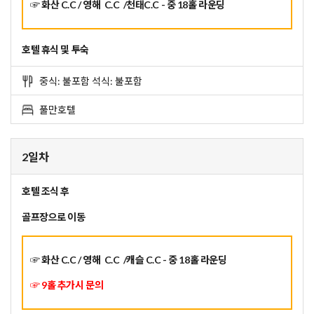
☞ 화산 C.C / 영해
C.C
/천태C.C - 중 18홀 라운딩
호텔 휴식 및 투숙
중식: 불포함 석식: 불포함
풀만호텔
2일차
호텔 조식 후
골프장으로 이동
☞ 화산 C.C / 영해
C.C
/캐슬 C.C - 중 18홀 라운딩
☞ 9홀 추가시 문의