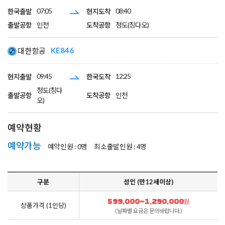
07:05
08:40
한국출발
현지도착
출발공항
인천
도착공항
청도(칭다오)
KE846
대한항공
09:45
12:25
현지출발
한국도착
청도(칭다
출발공항
도착공항
인천
오)
예약현황
예약가능
예약인원 :
0명
최소출발인원 :
4명
구분
성인 (만12세이상)
599,000~1,290,000
원
상품가격 (1인당)
(날짜별 요금은 문의바랍니다.)