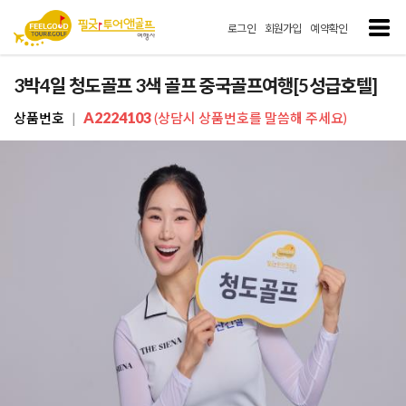
로그인
회원가입
예약확인
3박4일 청도골프 3색 골프 중국골프여행[5성급호텔]
A2224103
상품번호
|
(상담시 상품번호를 말씀해 주세요)