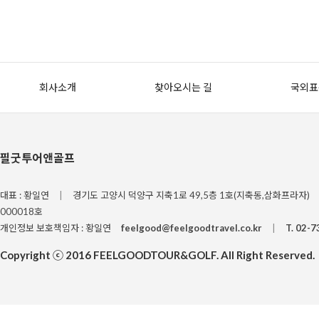
나. 개인정보 수집방법
필굿투어앤골프에서 운영하는 홈페이지(https://www.feelgoodtravel.co
2. 개인 정보의 수집 및 이용 목적
회사는 여행상품의 예약 및 여행관련 서비스 제공 등의 업무처리를 위하여 고객으
회사소개
찾아오시는 길
국외표
회사는 개인정보의 수집항목, 이용목적, 용도 등이 변경될 경우 사전 고지하며, 고
회사는 수집한 개인정보를 다음의 목적을 위하여 사용합니다.
3. 개인정보의 이용 및 보유기간
고객님의 개인정보는 다음과 같이 개인정보의 수집목적 또는 제공받은 목적이 달성
필굿투어앤골프
보를 보관 합니다.
가. 계약 또는 청약철회 등에 관한 기록: 5년 (전자상거래등에서의 소비자보호에 
대표 : 황일연
|
경기도 고양시 덕양구 지축1로 49,5층 1호(지축동,삼화프라자)
나. 대금결제 및 재화 등의 공급에 관한 기록: 5년 (전자상거래등에서의 소비자보
000018호
다. 소비자의 불만 또는 분쟁처리에 관한 기록: 3년 (전자상거래등에서의 소비자보
개인정보 보호책임자 : 황일연
feelgood@feelgoodtravel.co.kr
|
T. 02-
4. 동의거부권
Copyright ⓒ 2016 FEELGOODTOUR&GOLF. All Right Reserved.
개인정보주체자는 개인정보 수집,이용에대한 동의를 거부할 권리가 있습니다.
동의를 거부할 경우 원활한 예약서비스 수행이 불가함을 알려드립니다.