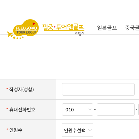
일본골프
중국
*
작성자(성함)
-
-
*
휴대전화번호
*
인원수